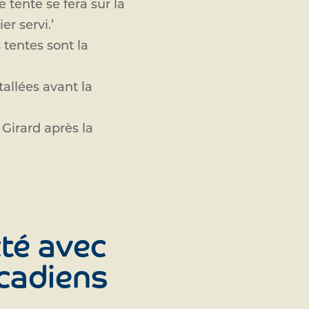
 tente se fera sur la
r servi.’
s tentes sont la
tallées avant la
 Girard après la
té avec
Acadiens