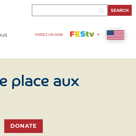
ous
FAISEZ UN DON
e place aux
DONATE