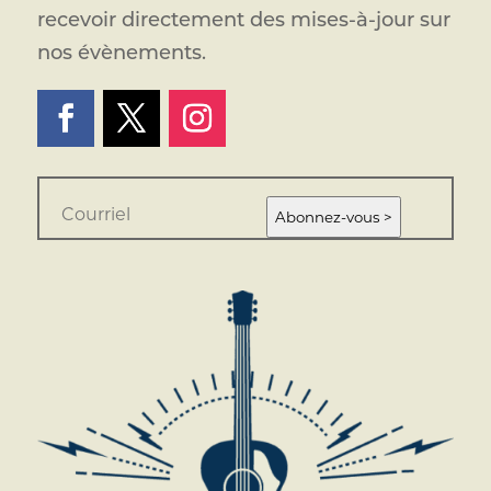
recevoir directement des mises-à-jour sur
nos évènements.
E
m
Abonnez-vous >
a
i
l
*