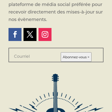
plateforme de média social préférée pour
recevoir directement des mises-à-jour sur
nos évènements.
E
m
Abonnez-vous >
a
i
l
*