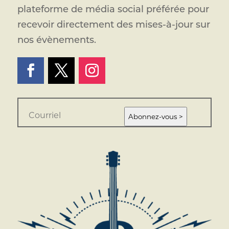
plateforme de média social préférée pour
recevoir directement des mises-à-jour sur
nos évènements.
E
m
Abonnez-vous >
a
i
l
*